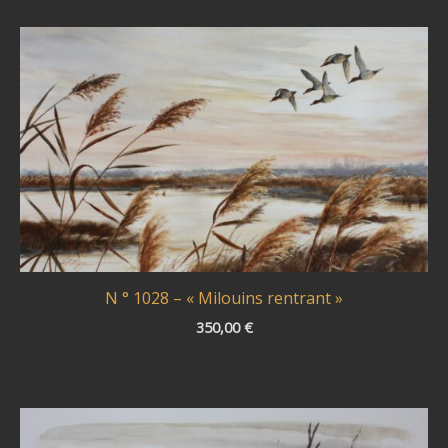
N ° 1028 – « Milouins rentrant »
350,00
€