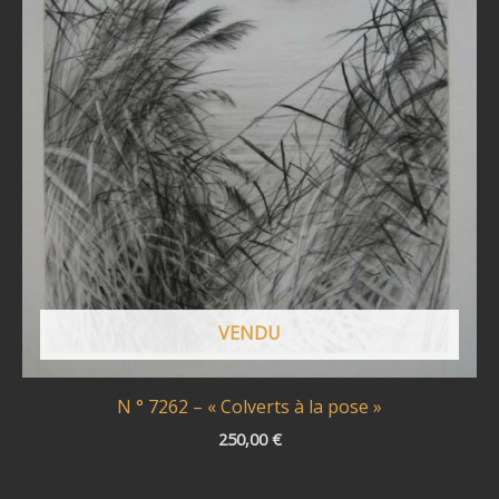
VENDU
N ° 7262 – « Colverts à la pose »
250,00
€