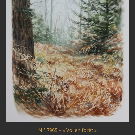
N ° 7965 – « Vol en forêt »