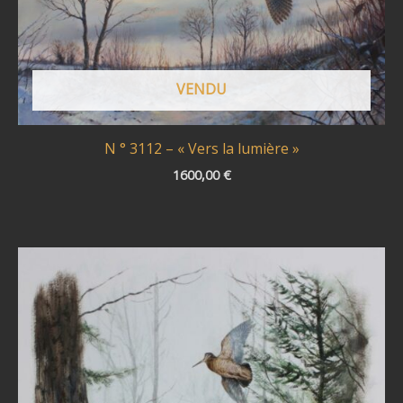
VENDU
N ° 3112 – « Vers la lumière »
1600,00
€