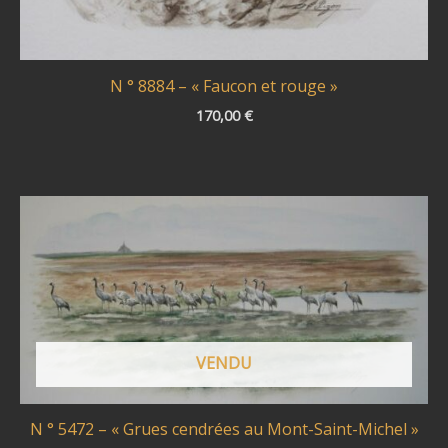
N ° 8884 – « Faucon et rouge »
170,00
€
VENDU
N ° 5472 – « Grues cendrées au Mont-Saint-Michel »