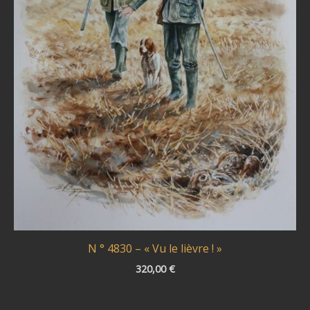
N ° 4830 – « Vu le lièvre ! »
320,00
€