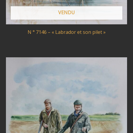
VENDU
N ° 7146 – « Labrador et son pilet »