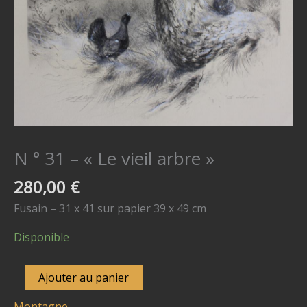
N ° 31 – « Le vieil arbre »
280,00
€
Fusain – 31 x 41 sur papier 39 x 49 cm
Disponible
quantité
Ajouter au panier
de
Montagne