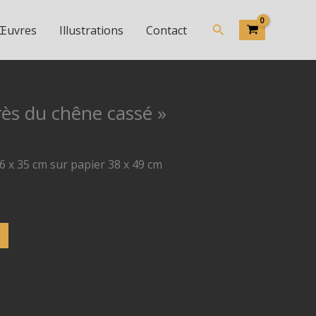
de
N
Rechercher
 Œuvres
Illustrations
Contact
°
3107
-
"Près
rès du chêne cassé »
du
chêne
cassé"
6 x 35 cm sur papier 38 x 49 cm