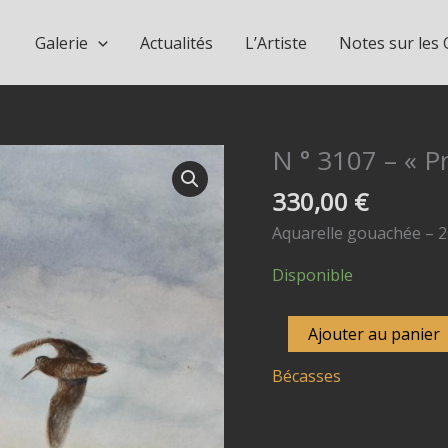
Galerie
Actualités
L’Artiste
Notes sur les
N ° 3107 – « P
330,00
€
Aquarelle gouachée – 2
Disponible
quantité
Ajouter au panier
de
Bécasses
N
°
3107