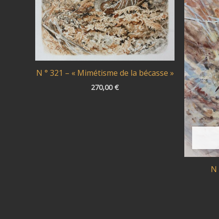
N ° 321 – « Mimétisme de la bécasse »
270,00
€
N 