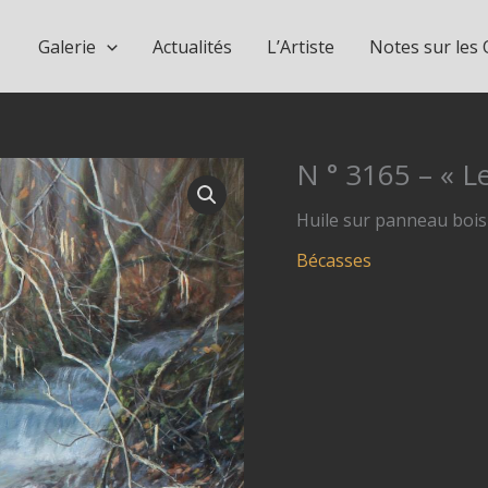
Galerie
Actualités
L’Artiste
Notes sur les
N ° 3165 – « Le
Huile sur panneau bois –
Bécasses