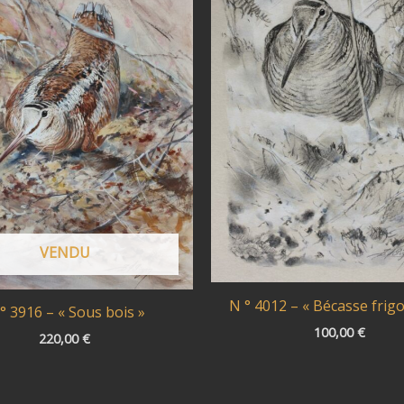
VENDU
N ° 4012 – « Bécasse frigo
° 3916 – « Sous bois »
100,00
€
220,00
€