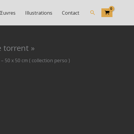
Rechercher
 Œuvres
Illustrations
Contact
 torrent »
 50 x 50 cm ( collection perso )