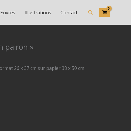
Rechercher
 Œuvres
Illustrations
Contact
n pairon »
ormat 26 x 37 cm sur papier 38 x 50 cm