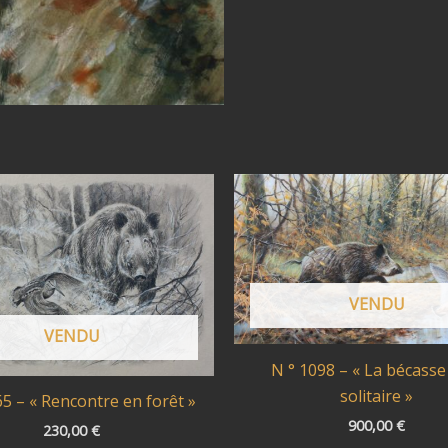
VENDU
VENDU
N ° 1098 – « La bécasse 
solitaire »
65 – « Rencontre en forêt »
900,00
€
230,00
€