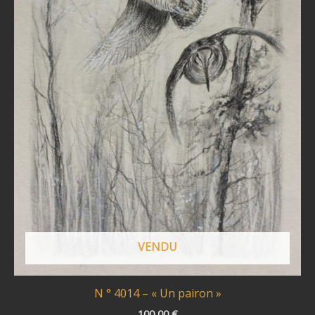
VENDU
N ° 4014 – « Un pairon »
100,00
€