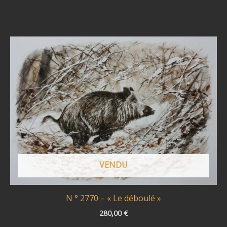
VENDU
N ° 2770 – « Le déboulé »
280,00
€