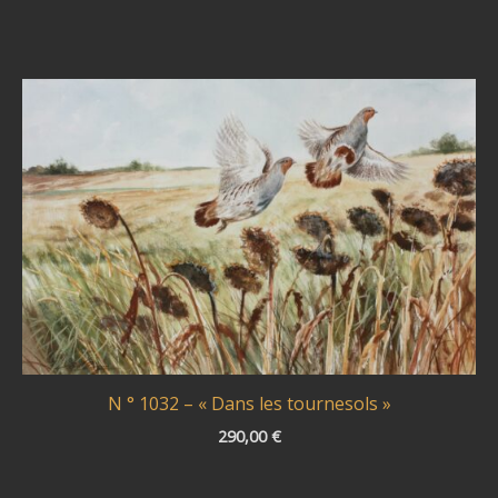
N ° 1032 – « Dans les tournesols »
290,00
€