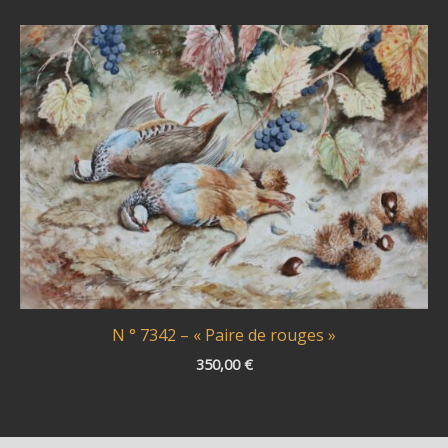
N ° 7342 – « Paire de rouges »
350,00
€