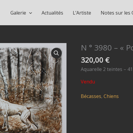
Galerie
Actualités
L’Artiste
Notes sur les
N ° 3980 – « P
320,00
€
Aquarelle 2 teintes – 41
Vendu
Bécasses
,
Chiens