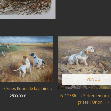
VENDU
– « Fines fleurs de la plaine »
N ° 2536 – « Setter lemon e
2500,00
€
grises ( Orion…) »