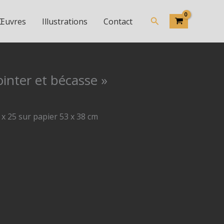
Rechercher
 Œuvres
Illustrations
Contact
ointer et bécasse »
 x 25 sur papier 53 x 38 cm