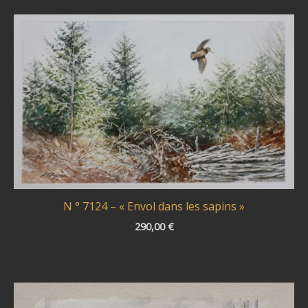
N ° 7124 – « Envol dans les sapins »
290,00
€