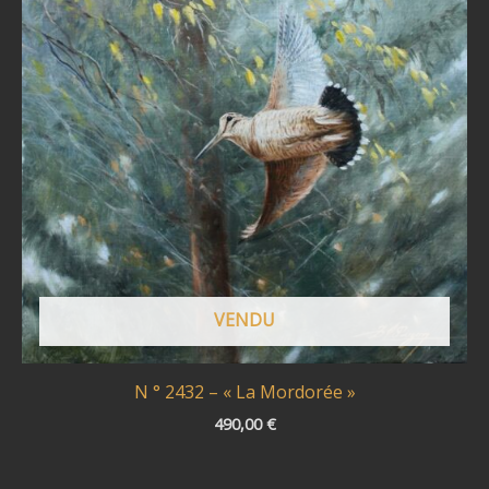
VENDU
N ° 2432 – « La Mordorée »
490,00
€