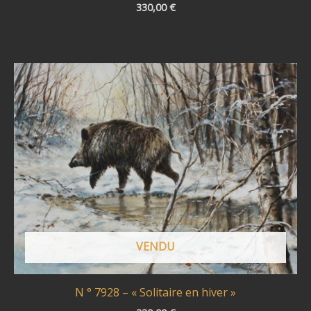
330,00
€
VENDU
N ° 7928 – « Solitaire en hiver »