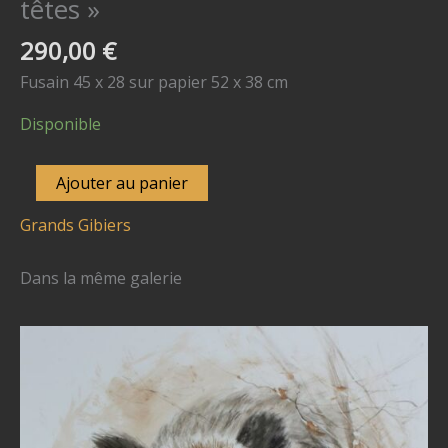
têtes »
290,00
€
Fusain 45 x 28 sur papier 52 x 38 cm
Disponible
quantité
Ajouter au panier
de
Grands Gibiers
N
°
Dans la même galerie
4196
-
"Brocards,
étude
de
têtes"