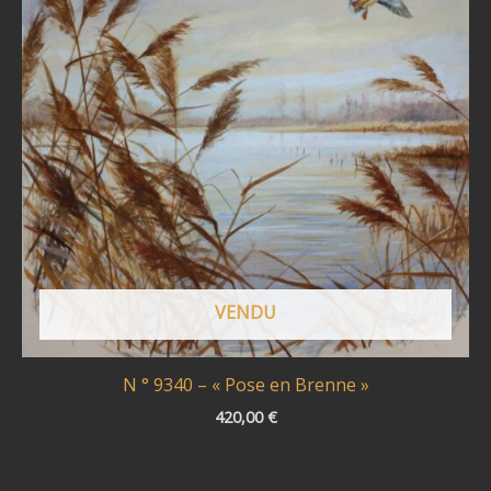
VENDU
N ° 9340 – « Pose en Brenne »
420,00
€