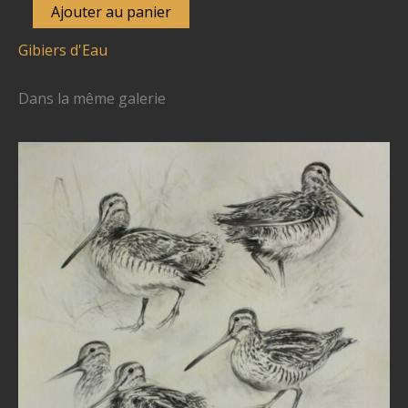
quantité
Ajouter au panier
de
Gibiers d'Eau
N
°
Dans la même galerie
435
-
"Pose
de
colverts"