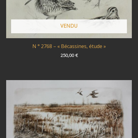
VENDU
N ° 2768 – « Bécassines, étude »
250,00
€