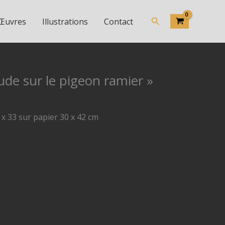
Rechercher
 Œuvres
Illustrations
Contact
ude sur le pigeon ramier »
x 33 sur papier 30 x 42 cm