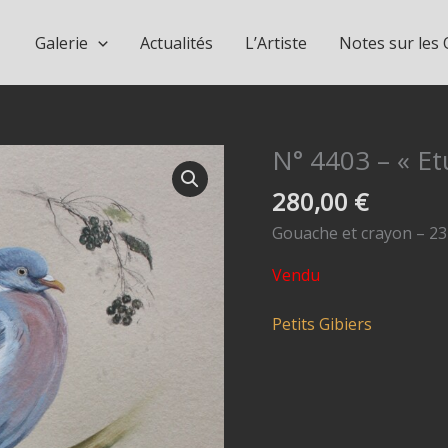
Galerie
Actualités
L’Artiste
Notes sur les
N° 4403 – « Et
280,00
€
Gouache et crayon – 23 
Vendu
Petits Gibiers