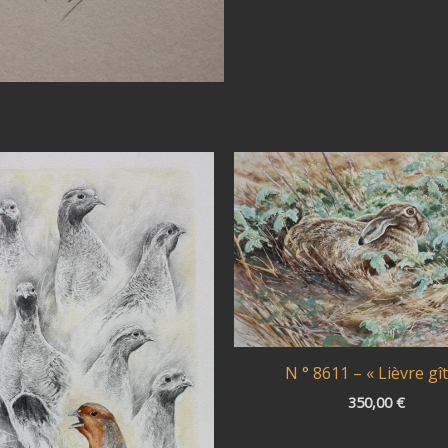
N ° 8611 – « Lièvre gît
350,00
€