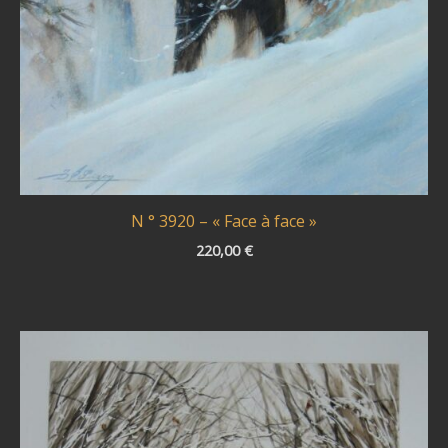
N ° 3920 – « Face à face »
220,00
€