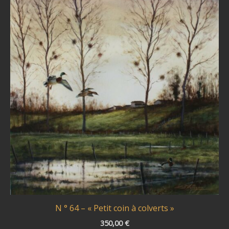
N ° 64 – « Petit coin à colverts »
350,00
€