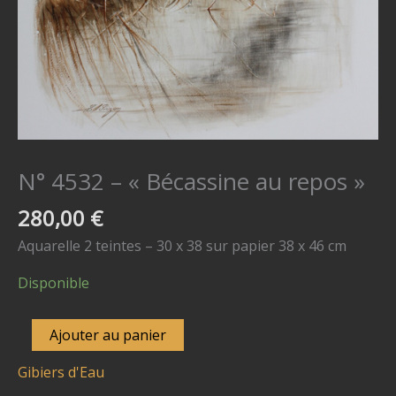
N° 4532 – « Bécassine au repos »
280,00
€
Aquarelle 2 teintes – 30 x 38 sur papier 38 x 46 cm
Disponible
quantité
Ajouter au panier
de
Gibiers d'Eau
N°