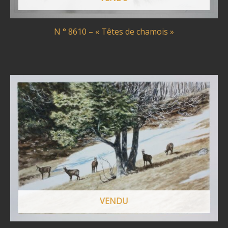
N ° 8610 – « Têtes de chamois »
VENDU