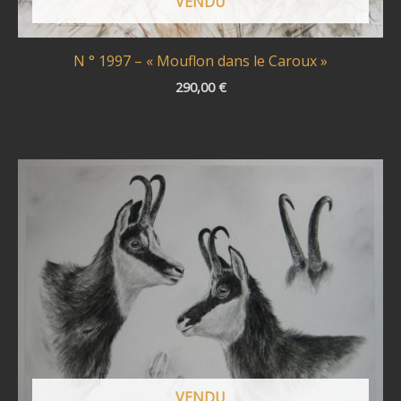
VENDU
N ° 1997 – « Mouflon dans le Caroux »
290,00
€
VENDU