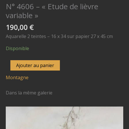
N° 4606 – « Etude de lièvre
variable »
190,00
€
Aquarelle 2 teintes – 16 x 34 sur papier 27 x 45 cm
Disponible
quantité
Ajouter au panier
de
Montagne
N°
4606
Dans la même galerie
-
"Etude
de
lièvre
variable"