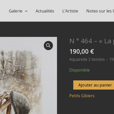
Galerie
Actualités
L’Artiste
Notes sur les
N ° 464 – « La
190,00
€
Aquarelle 2 teintes – 19
Disponible
quantité
Ajouter au panier
de
Petits Gibiers
N
°
464