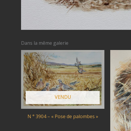
Dans la même galerie
VENDU
N ° 3904 – « Pose de palombes »