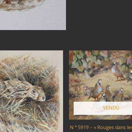
VENDU
N ° 5919 – « Rouges dans le