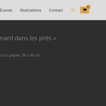
Rechercher
 Œuvres
Illustrations
Contact
nard dans les prés »
 sur papier 38 x 48 cm