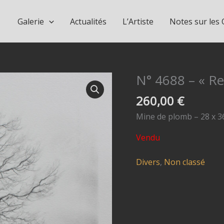
Galerie
Actualités
L’Artiste
Notes sur les
N° 4688 – « Re
260,00
€
Mine de plomb – 28 x 36
Vendu
Divers
,
Non classé