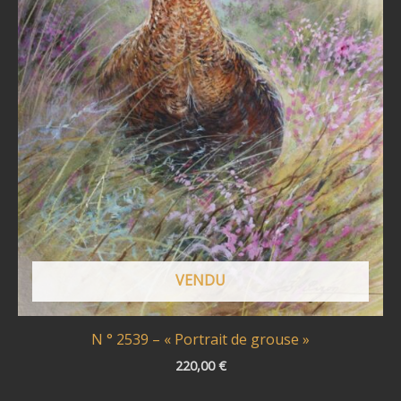
VENDU
N ° 2539 – « Portrait de grouse »
220,00
€