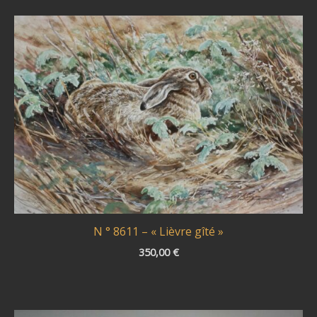
N ° 8611 – « Lièvre gîté »
350,00
€