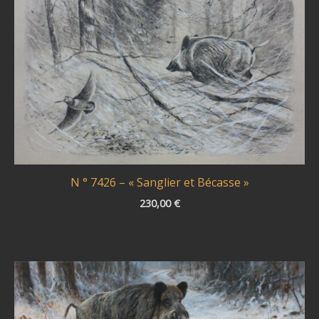
N ° 7426 – « Sanglier et Bécasse »
230,00
€