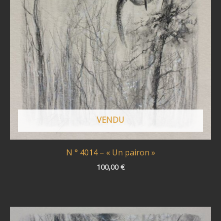
VENDU
N ° 4014 – « Un pairon »
100,00
€