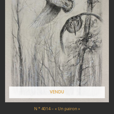
VENDU
N ° 4014 – « Un pairon »