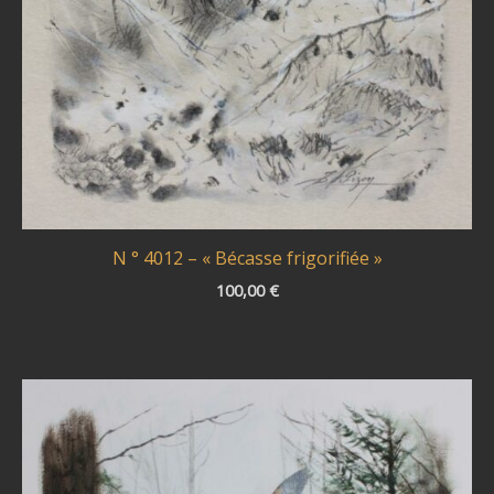
N ° 4012 – « Bécasse frigorifiée »
100,00
€