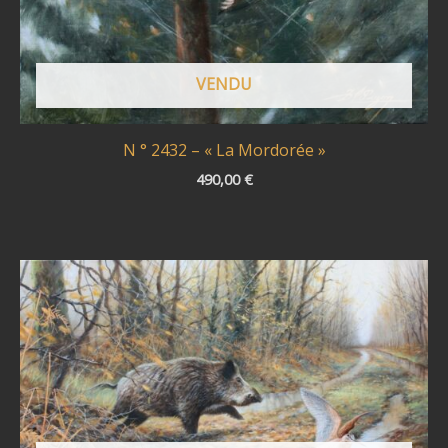
VENDU
N ° 2432 – « La Mordorée »
490,00
€