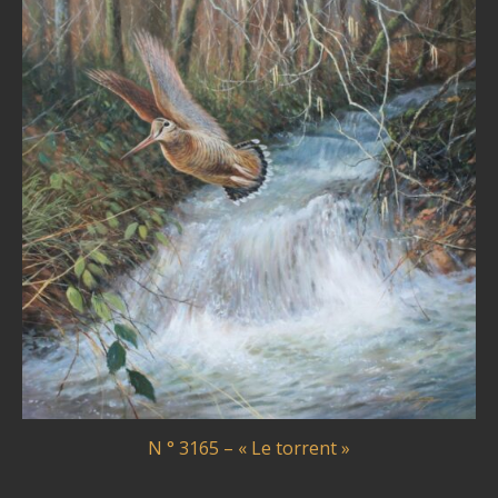
N ° 3165 – « Le torrent »