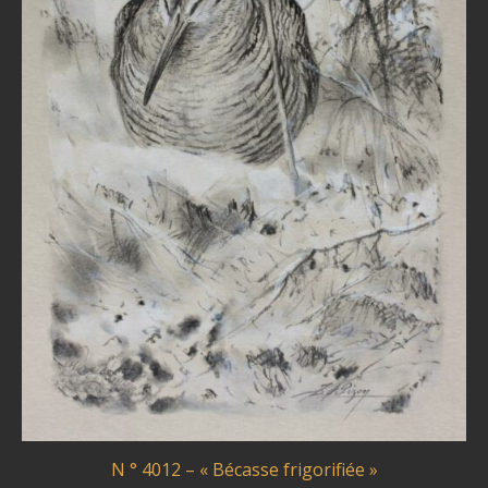
N ° 4012 – « Bécasse frigorifiée »