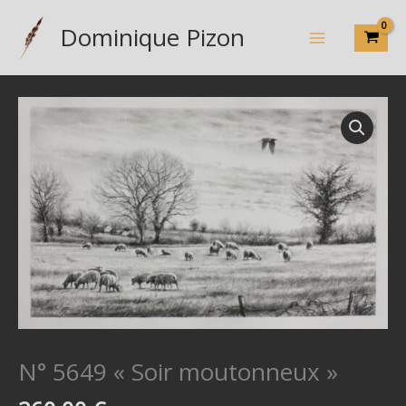
de
Aller
N°
Dominique Pizon
au
5649
contenu
"Soir
moutonneux"
N° 5649 « Soir moutonneux »