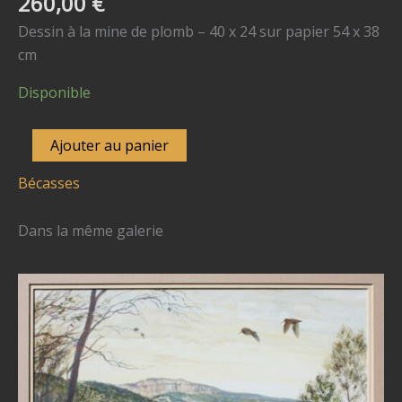
260,00
€
Dessin à la mine de plomb – 40 x 24 sur papier 54 x 38
cm
Disponible
quantité
Ajouter au panier
de
Bécasses
N°
5649
Dans la même galerie
"Soir
moutonneux"