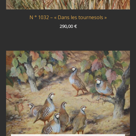
N ° 1032 – « Dans les tournesols »
290,00
€