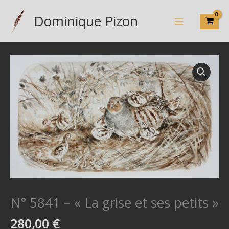
Aller
Dominique Pizon
au
contenu
N° 5841 – « La grise et ses petits »
280,00
€