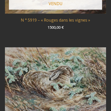
VENDU
N ° 5919 – « Rouges dans les vignes »
1500,00
€