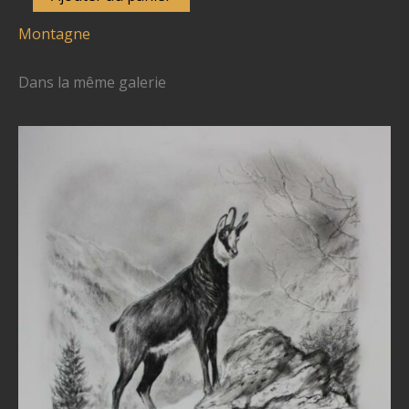
de
Montagne
N°
5902
Dans la même galerie
-
"Le
grand
tétras"