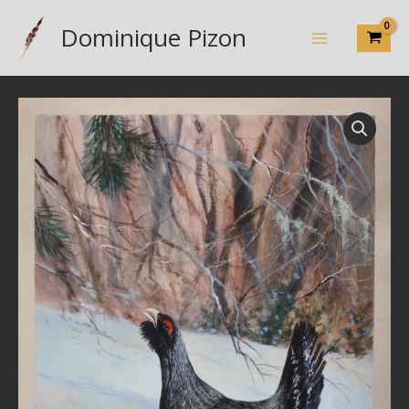
de
Aller
N°
Dominique Pizon
au
5902
contenu
-
"Le
grand
tétras"