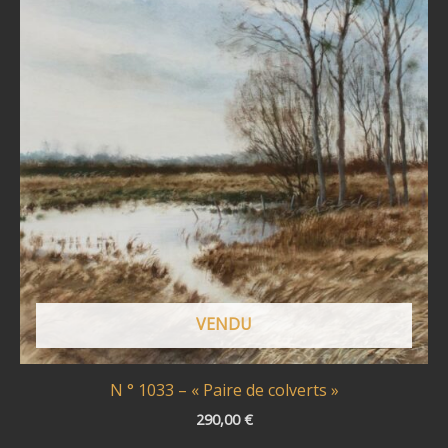
VENDU
N ° 1033 – « Paire de colverts »
290,00
€