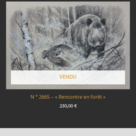
VENDU
N ° 2665 – « Rencontre en forêt »
230,00
€