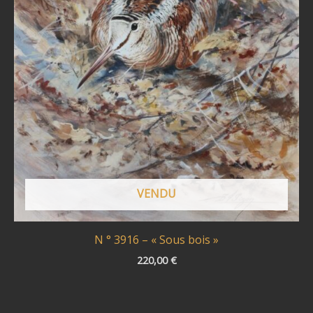
VENDU
N ° 3916 – « Sous bois »
220,00
€