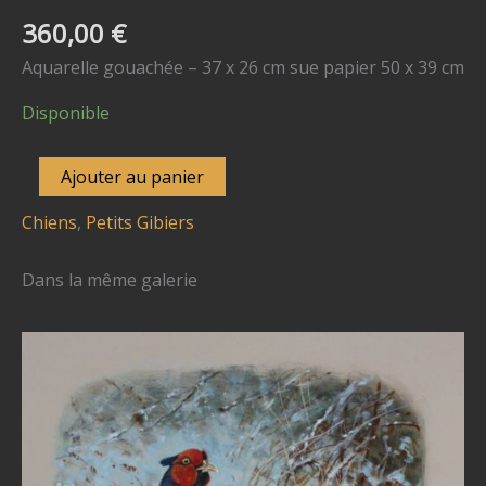
360,00
€
Aquarelle gouachée – 37 x 26 cm sue papier 50 x 39 cm
Disponible
quantité
Ajouter au panier
de
Chiens
,
Petits Gibiers
N
°
Dans la même galerie
8532
-
"Labradors
fidèles"