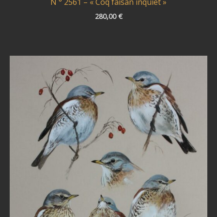
N ° 2561 – « Coq faisan inquiet »
280,00
€