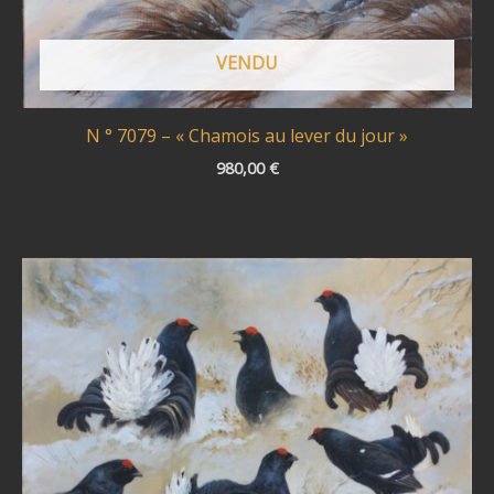
VENDU
N ° 7079 – « Chamois au lever du jour »
980,00
€