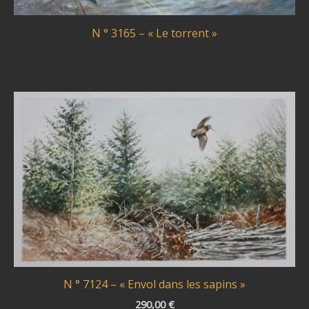
N ° 3165 – « Le torrent »
N ° 7124 – « Envol dans les sapins »
290,00
€