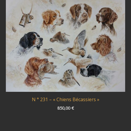
N ° 231 – « Chiens Bécassiers »
850,00
€