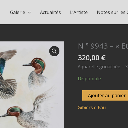
Galerie
Actualités
L’Artiste
Notes sur les
N ° 9943 – « Et
320,00
€
Aquarelle gouachée – 38
Disponible
quantité
Ajouter au panier
de
Gibiers d'Eau
N
°
9943